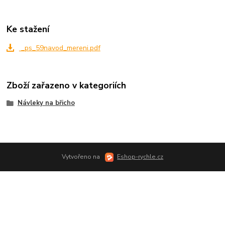
Ke stažení
_ps_59navod_mereni.pdf
Zboží zařazeno v kategoriích
Návleky na břicho
Vytvořeno na
Eshop-rychle.cz