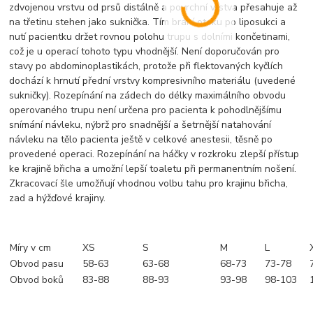
zdvojenou vrstvu od prsů distálně a povrchní vrstva přesahuje až
na třetinu stehen jako suknička. Tím brání otoku po liposukci a
nutí pacientku držet rovnou polohu trupu s dolními končetinami,
což je u operací tohoto typu vhodnější. Není doporučován pro
stavy po abdominoplastikách, protože při flektovaných kyčlích
dochází k hrnutí přední vrstvy kompresivního materiálu (uvedené
sukničky). Rozepínání na zádech do délky maximálního obvodu
operovaného trupu není určena pro pacienta k pohodlnějšímu
snímání návleku, nýbrž pro snadnější a šetrnější natahování
návleku na tělo pacienta ještě v celkové anestesii, těsně po
provedené operaci. Rozepínání na háčky v rozkroku zlepší přístup
ke krajině břicha a umožní lepší toaletu při permanentním nošení.
Zkracovací šle umožňují vhodnou volbu tahu pro krajinu břicha,
zad a hýžďové krajiny.
Míry v cm
XS
S
M
L
Obvod pasu
58-63
63-68
68-73
73-78
Obvod boků
83-88
88-93
93-98
98-103